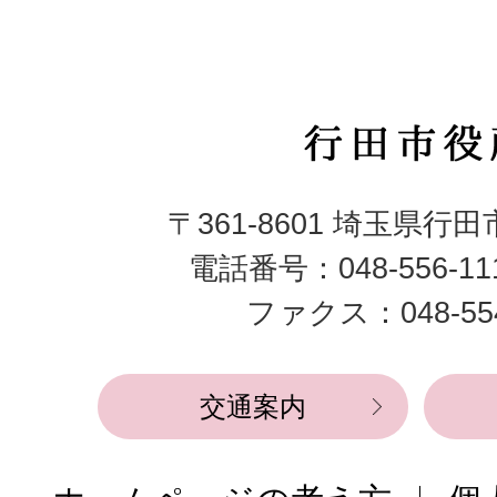
行
田
〒361-8601 埼玉県行
市
電話番号：048-556-1
役
ファクス：048-554
所
交通案内