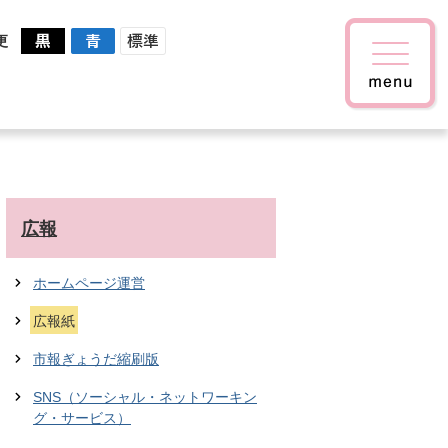
更
広報
ホームページ運営
広報紙
市報ぎょうだ縮刷版
SNS（ソーシャル・ネットワーキン
グ・サービス）