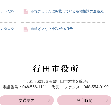
ぎょうだを
市報ぎょうだに掲載している各種相談の連絡先
「カタログ
市報ぎょうだ令和8年8月号
行
田
市
〒361-8601 埼玉県行田市本丸2番5号
役
電話番号：048-556-1111（代表）
ファクス：048-554-0199
所
交通案内
開庁時間