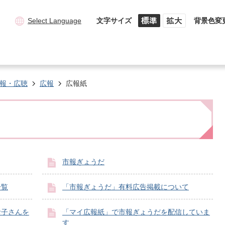
Select Language
文字サイズ
背景色変
報・広聴
広報
広報紙
市報ぎょうだ
一覧
「市報ぎょうだ」有料広告掲載について
お子さんを
「マイ広報紙」で市報ぎょうだを配信していま
す