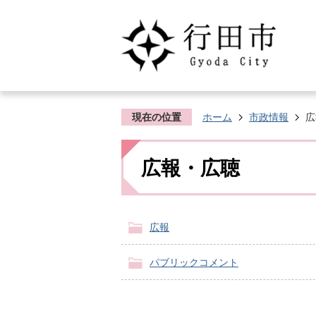
現在の位置
ホーム
市政情報
広
広報・広聴
広報
パブリックコメント