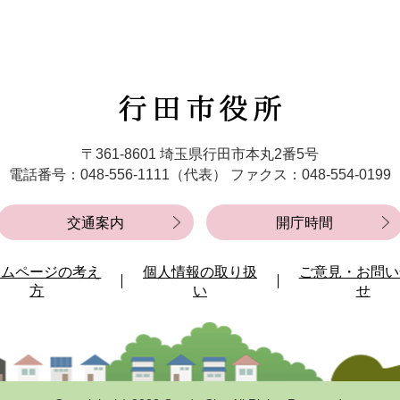
行
田
市
〒361-8601 埼玉県行田市本丸2番5号
役
電話番号：048-556-1111（代表）
ファクス：048-554-0199
所
交通案内
開庁時間
ームページの考え
個人情報の取り扱
ご意見・お問い
方
い
せ