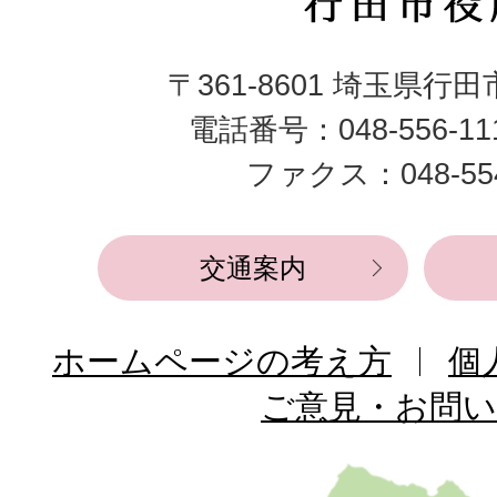
行
田
〒361-8601 埼玉県行
市
電話番号：048-556-1
役
ファクス：048-554
所
交通案内
ホームページの考え方
個
ご意見・お問