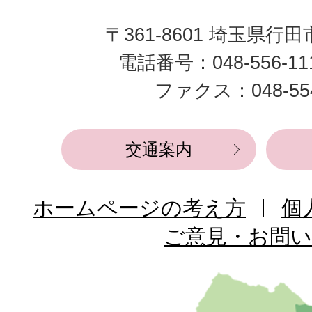
田
〒361-8601 埼玉県行
市
電話番号：048-556-1
役
ファクス：048-554
所
交通案内
ホームページの考え方
個
ご意見・お問