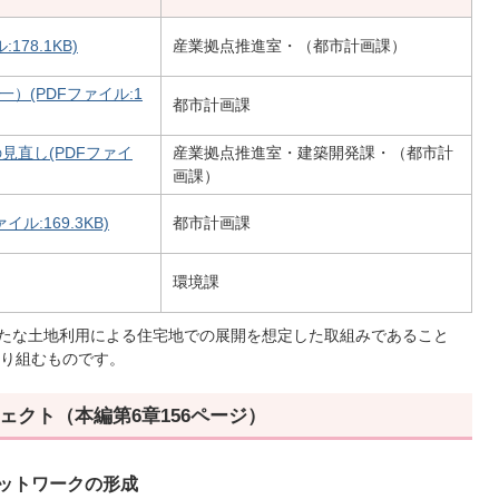
78.1KB)
産業拠点推進室・（都市計画課）
）(PDFファイル:1
都市計画課
見直し(PDFファイ
産業拠点推進室・建築開発課・（都市計
画課）
:169.3KB)
都市計画課
環境課
新たな土地利用による住宅地での展開を想定した取組みであること
り組むものです。
ェクト（本編第6章156ページ）
ネットワークの形成