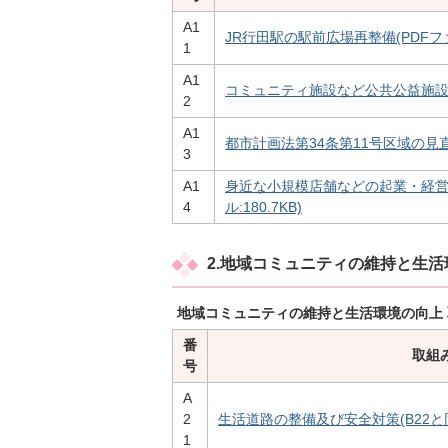
A1
JR行田駅の駅前広場再整備(PDFファイ
1
A1
コミュニティ施設など公共公益施設の充実
2
A1
都市計画法第34条第11号区域の見直し(
3
A1
身近な小規模店舗などの起業・経営
4
ル:180.7KB)
2.地域コミュニティの維持と生
地域コミュニティの維持と生活環境の向上
番
取組
号
A
2
生活道路の整備及び安全対策(B22と同一)
1