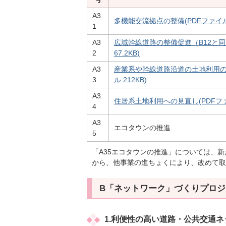
A3
多機能交流拠点の整備(PDFファイル:1
1
A3
広域幹線道路の整備促進（B12と同一
2
67.2KB)
A3
産業系や幹線道路沿道の土地利用の
3
ル:212KB)
A3
住居系土地利用への見直し(PDFファイル
4
A3
エコタウンの推進
5
「A35エコタウンの推進」については、
から、他事業の進ちょくにより、改めて取
B「ネットワーク」づくりプロジ
1.利便性の高い道路・公共交通