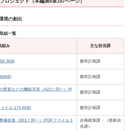
プロジェクト（本編第6章157ページ）
い環境の創出
 取組一覧
取組み
主な担当課
.3KB)
都市計画課
8KB)
都市計画課
更新などの機能充実（A22と同一）(P
都市計画課
ル:175.6KB)
都市計画課
促進（B31と同一）(PDFファイル:1
企画政策課・（道路治
水課）