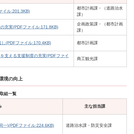
都市計画課・（道路治水
ル:201.3KB)
課）
企画政策課・（都市計画
(PDFファイル:171.8KB)
課）
PDFファイル:170.4KB)
都市計画課
を支える支援制度の充実(PDFファイ
商工観光課
活環境の向上
 取組一覧
み
主な担当課
(PDFファイル:224.6KB)
道路治水課・防災安全課