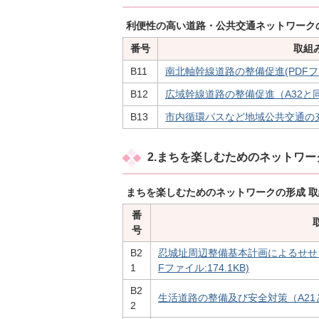
利便性の高い道路・公共交通ネットワーク
番号
取組
B11
南北軸幹線道路の整備促進(PDFファイ
B12
広域幹線道路の整備促進（A32と同一）
B13
市内循環バスなど地域公共交通の充実(
2.まちを楽しむためのネットワー
まちを楽しむためのネットワークの形成 
番
号
B2
忍城址周辺整備基本計画によるせせら
1
Fファイル:174.1KB)
B2
生活道路の整備及び安全対策（A21と同一
2