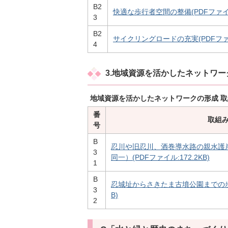
B2
快適な歩行者空間の整備(PDFファイル:
3
B2
サイクリングロードの充実(PDFファイル
4
3.地域資源を活かしたネットワー
地域資源を活かしたネットワークの形成 
番
取組
号
B
忍川や旧忍川、酒巻導水路の親水護岸
3
同一）(PDFファイル:172.2KB)
1
B
忍城址からさきたま古墳公園までの歩道整
3
B)
2