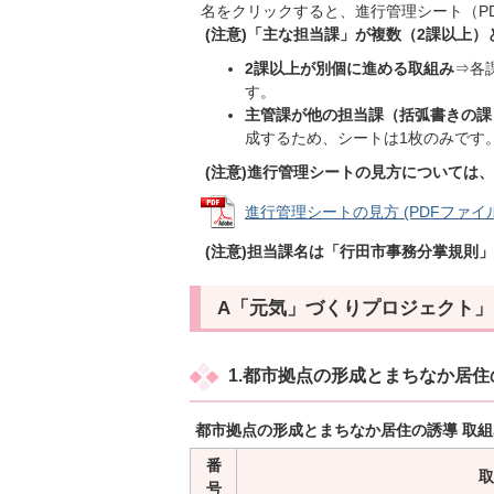
名をクリックすると、進行管理シート（P
(注意)「主な担当課」が複数（2課以上
2課以上が別個に進める取組み
⇒各
す。
主管課が他の担当課（括弧書きの課
成するため、シートは1枚のみです
(注意)進行管理シートの見方については
進行管理シートの見方 (PDFファイル: 
(注意)担当課名は「行田市事務分掌規則
A「元気」づくりプロジェクト」（
1.都市拠点の形成とまちなか居住
都市拠点の形成とまちなか居住の誘導 取
番
取
号