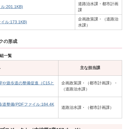
道路治水課・都市計画
201.1KB)
課
企画政策課・（道路治
:173.1KB)
水課）
クの形成
取組一覧
み
主な担当課
や遊歩道の整備促進（C15と
企画政策課・（都市計画課）・
（道路治水課）
備(PDFファイル:184.4K
道路治水課・（都市計画課）