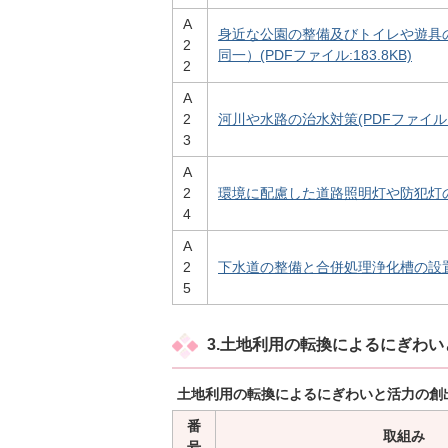
A
身近な公園の整備及びトイレや遊具の
2
同一）(PDFファイル:183.8KB)
2
A
2
河川や水路の治水対策(PDFファイル:17
3
A
2
環境に配慮した道路照明灯や防犯灯の整備
4
A
2
下水道の整備と合併処理浄化槽の設置促進
5
3.土地利用の転換によるにぎわ
土地利用の転換によるにぎわいと活力の創
番
取組み
号