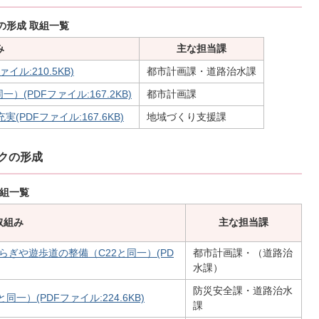
の形成 取組一覧
み
主な担当課
ル:210.5KB)
都市計画課・道路治水課
(PDFファイル:167.2KB)
都市計画課
PDFファイル:167.6KB)
地域づくり支援課
クの形成
取組一覧
取組み
主な担当課
ぎや遊歩道の整備（C22と同一）(PD
都市計画課・（道路治
水課）
防災安全課・道路治水
）(PDFファイル:224.6KB)
課