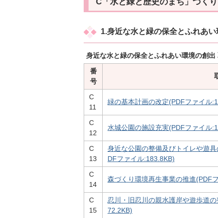
C「水と緑と歴史のまち」づくり
1.身近な水と緑の保全とふれあ
身近な水と緑の保全とふれあい環境の創出
番
号
C
緑の基本計画の改定(PDFファイル:158
11
C
水城公園の施設充実(PDFファイル:16
12
C
身近な公園の整備及びトイレや遊具の
13
DFファイル:183.8KB)
C
森づくり環境再生事業の推進(PDFファイ
14
C
忍川・旧忍川の親水護岸や遊歩道の整備
15
72.2KB)