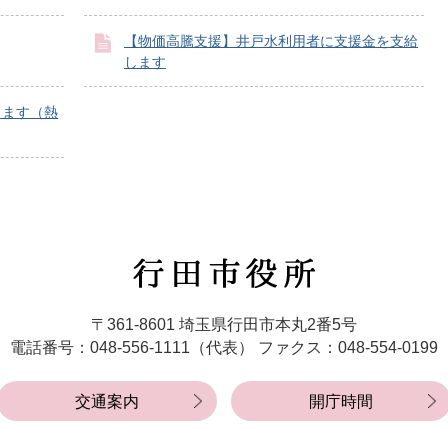
【物価高騰支援】井戸水利用者に支援金を支給
します
します（熱
行
田
市
〒361-8601 埼玉県行田市本丸2番5号
役
電話番号：048-556-1111（代表）
ファクス：048-554-0199
所
交通案内
開庁時間