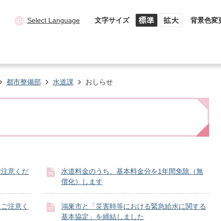
Select Language
文字サイズ
背景色変
都市整備部
水道課
おしらせ
ご注意くだ
水道料金のうち、基本料金分を1年間免除（無
償化）します
にご注意く
鴻巣市と「災害時等における緊急給水に関する
基本協定」を締結しました