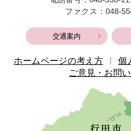
役
ファクス：048-554
所
交通案内
ホームページの考え方
個
ご意見・お問