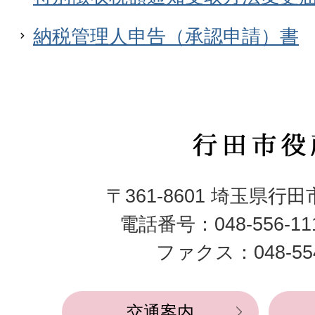
納税管理人申告（承認申請）書
行
田
〒361-8601 埼玉県行
市
電話番号：048-556-1
役
ファクス：048-554
所
交通案内