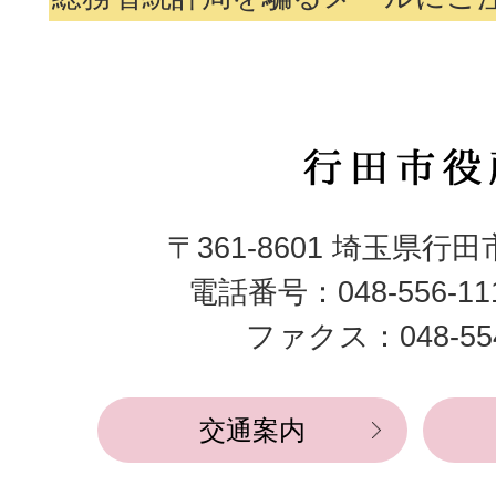
行
田
〒361-8601 埼玉県行
市
電話番号：048-556-1
役
ファクス：048-554
所
交通案内