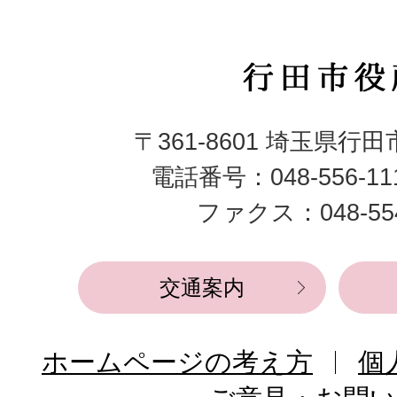
行
田
〒361-8601 埼玉県行
市
電話番号：048-556-1
役
ファクス：048-554
所
交通案内
ホームページの考え方
個