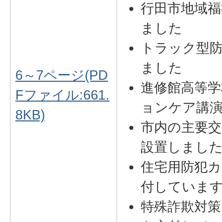
行田市地域福
ました
トラック型
ました
6～7ページ(PD
進修館高等
Fファイル:661.
ョンケア講
8KB)
市内の主要
設置しまし
住宅用防犯カ
付していま
特殊詐欺対策