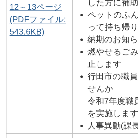
した方に補
12～13ページ
ペットのふ
(PDFファイル:
って持ち帰
543.6KB)
納期のお知らせ
燃やせるご
止します
行田市の職
せんか
令和7年度職
を実施しま
人事異動(課