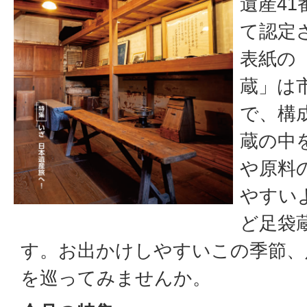
遺産4
て認定
表紙の
蔵」は
で、構
蔵の中
や原料
やすい
ど足袋
す。お出かけしやすいこの季節、
を巡ってみませんか。