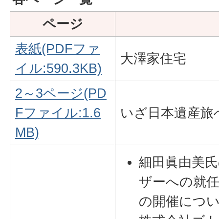
ページ
表紙(PDFファ
大澤家住宅
イル:590.3KB)
2～3ページ(PD
Fファイル:1.6
いざ日本遺産旅
MB)
細田眞由美
ザーへの就
の開催につ