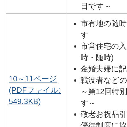
日です～
市有地の随時
す
市営住宅の入
時・随時)
金婚夫婦に
10～11ページ
戦没者など
(PDFファイル:
～第12回特
549.3KB)
す～
敬老お祝品引
優待制度に