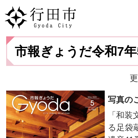
市報ぎょうだ令和7年
更
写真の
「和装
る足袋