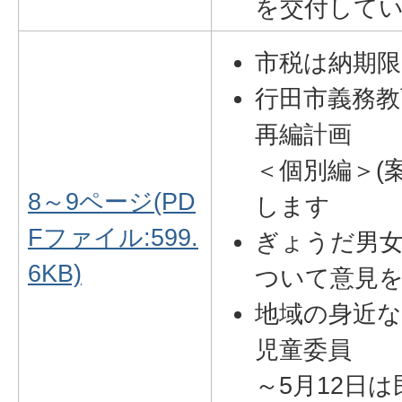
を交付して
市税は納期
行田市義務教
再編計画
＜個別編＞(
8～9ページ(PD
します
Fファイル:599.
ぎょうだ男女
6KB)
ついて意見
地域の身近な
児童委員
～5月12日