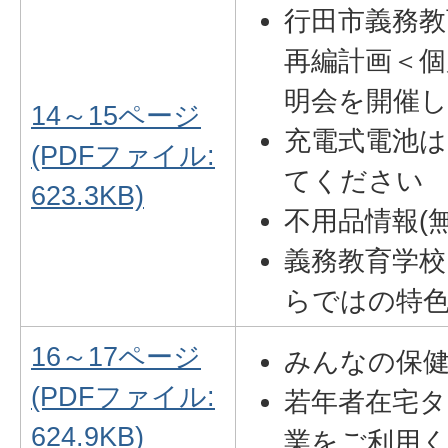
行田市義務教
再編計画＜個
明会を開催
14～15ページ
充電式電池
(PDFファイル:
てください
623.3KB)
不用品情報(無
義務教育学校
らではの特色ある学
16～17ページ
みんなの保
(PDFファイル:
若年者在宅
624.9KB)
業をご利用