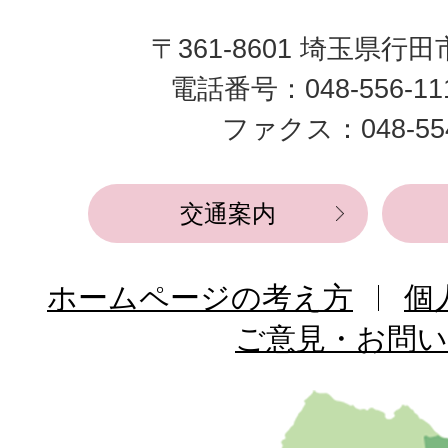
田
〒361-8601 埼玉県行
市
電話番号：048-556-1
役
ファクス：048-554
所
交通案内
ホームページの考え方
個
ご意見・お問