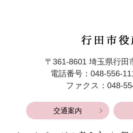
行
田
〒361-8601 埼玉県行
市
電話番号：048-556-1
役
ファクス：048-554
所
交通案内