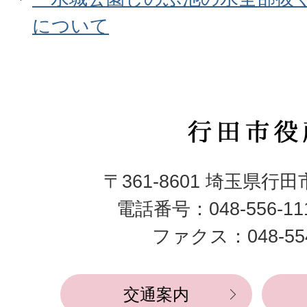
について
行
田
〒361-8601 埼玉県行
市
電話番号：048-556-1
役
ファクス：048-554
所
交通案内