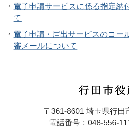
電子申請サービスに係る指定納
て
電子申請・届出サービスのコー
審メールについて
行
田
〒361-8601 埼玉県行
市
電話番号：048-556-1
役