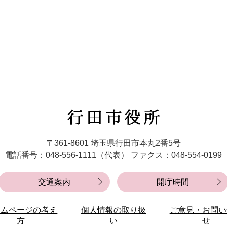
行
田
市
〒361-8601 埼玉県行田市本丸2番5号
役
電話番号：048-556-1111（代表）
ファクス：048-554-0199
所
交通案内
開庁時間
ームページの考え
個人情報の取り扱
ご意見・お問い
方
い
せ