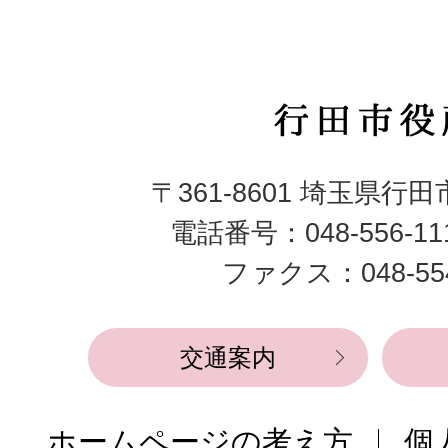
行
田
〒361-8601 埼玉県行
市
電話番号：048-556-1
役
ファクス：048-554
所
交通案内
ホームページの考え方
個