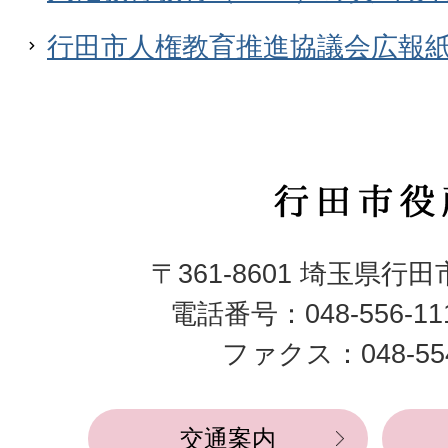
行田市人権教育推進協議会広報
行
田
〒361-8601 埼玉県行
市
電話番号：048-556-1
役
ファクス：048-554
所
交通案内