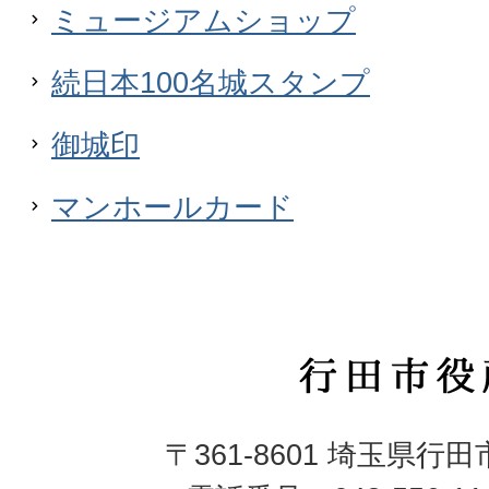
ミュージアムショップ
続日本100名城スタンプ
御城印
マンホールカード
行
田
〒361-8601 埼玉県行
市