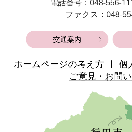
電話番号：048-556-1
役
ファクス：048-554
所
交通案内
ホームページの考え方
個
ご意見・お問