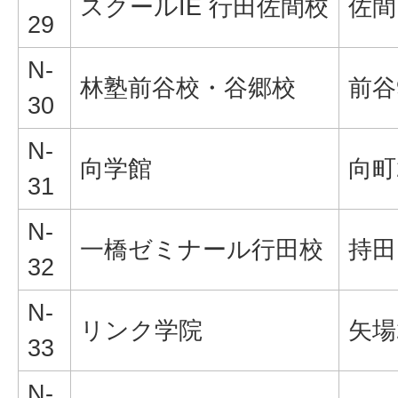
スクールIE 行田佐間校
佐間1
29
N-
林塾前谷校・谷郷校
前谷9
30
N-
向学館
向町2
31
N-
一橋ゼミナール行田校
持田1
32
N-
リンク学院
矢場2
33
N-