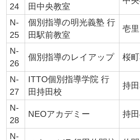
中央4
24
田中央教室
N-
個別指導の明光義塾 行
壱里
25
田駅前教室
N-
個別指導のレイアップ
桜町3
26
N-
ITTO個別指導学院 行
持田3
27
田持田校
N-
NEOアカデミー
持田4
28
N-