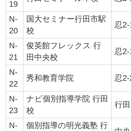
19
N-
国大セミナー行田市駅
忍2-
20
校
N-
俊英館フレックス 行
忍2-
21
田中央校
N-
秀和教育学院
忍2
22
N-
ナビ個別指導学院 行田
行田
23
校
N-
個別指導の明光義塾 行