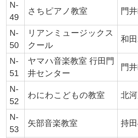
N-
さちピアノ教室
門井町
49
N-
リアンミュージックス
和田
50
クール
N-
ヤマハ音楽教室 行田門
門井町
51
井センター
N-
わにわこどもの教室
北河
52
N-
矢部音楽教室
持田4
53