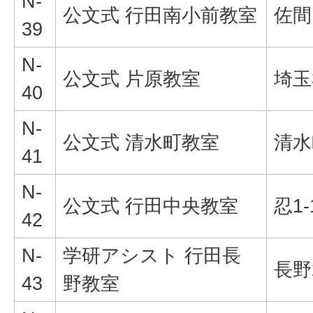
N-
公文式 行田南小前教室
佐間1
39
N-
公文式 片原教室
埼玉
40
N-
公文式 清水町教室
清水
41
N-
公文式 行田中央教室
忍1-
42
N-
学研アシスト 行田長
長野2
43
野教室