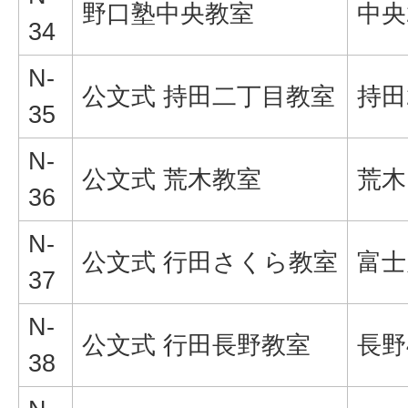
野口塾中央教室
中央2
34
N-
公文式 持田二丁目教室
持田2
35
N-
公文式 荒木教室
荒木1
36
N-
公文式 行田さくら教室
富士見
37
N-
公文式 行田長野教室
長野4
38