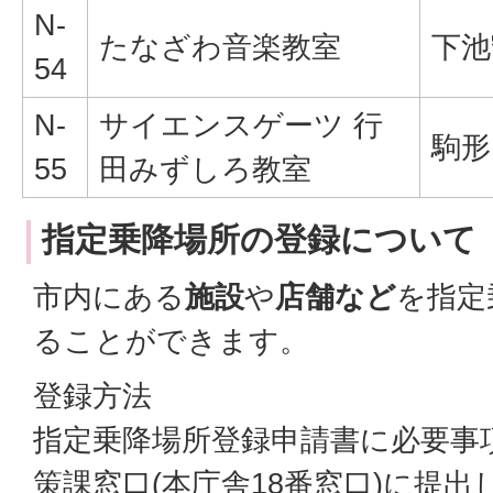
N-
たなざわ音楽教室
下池
54
N-
サイエンスゲーツ 行
駒形1
55
田みずしろ教室
指定乗降場所の登録について
市内にある
施設
や
店舗など
を指定
ることができます。
登録方法
指定乗降場所登録申請書に必要事
策課窓口(本庁舎18番窓口)に提出