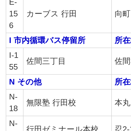
E-
15
カーブス 行田
向町1
6
I 市内循環バス停留所
所在
I-1
佐間三丁目
佐間3
55
N その他
所在
N-
無限塾 行田校
本丸1
18
N-
行田ゼミナール本校
忍2-