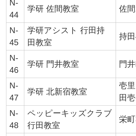
N-
学研 佐間教室
佐間2
44
N-
学研アシスト 行田持
持田4
45
田教室
N-
学研 門井教室
門井町
46
N-
壱里
学研 北新宿教室
47
田壱
N-
ペッピーキッズクラブ
栄町3
48
行田教室