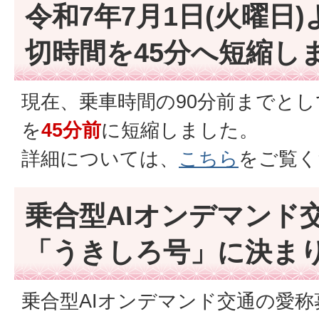
令和7年7月1日(火曜日
切時間を45分へ短縮し
現在、乗車時間の90分前までと
を
45分前
に短縮しました。
詳細については、
こちら
をご覧く
乗合型AIオンデマンド
「うきしろ号」に決ま
乗合型AIオンデマンド交通の愛