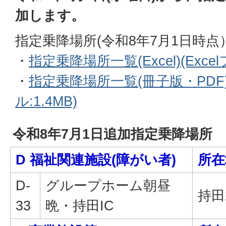
加します。
指定
乗降場所(令和8年7月1日時点
・
指定乗降場所一覧(Excel)(Excel
・
指定乗降場所一覧(冊子版・PDF)
ル:1.4MB)
令和8年7月1日追加指定乗降場所
D 福祉関連施設(障がい者)
所在
D-
グループホーム朝昼
持田2
33
晩・持田IC