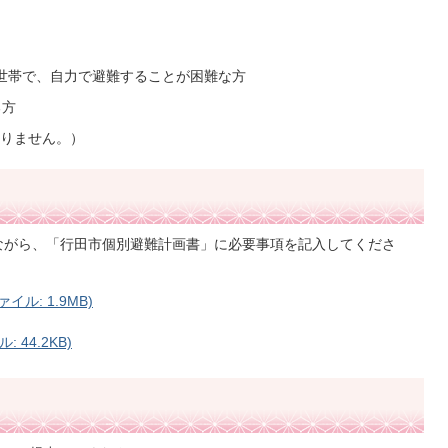
世帯で、自力で避難することが困難な方
る方
りません。）
ながら、「行田市個別避難計画書」に必要事項を記入してくださ
ル: 1.9MB)
 44.2KB)