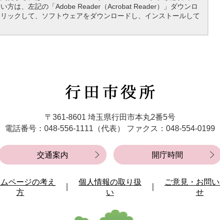
は、左記の「Adobe Reader（Acrobat Reader）」ダウンロ
クリックして、ソフトウェアをダウンロードし、インストールして
行
田
市
〒361-8601 埼玉県行田市本丸2番5号
役
電話番号：048-556-1111（代表）
ファクス：048-554-0199
所
交通案内
開庁時間
ームページの考え
個人情報の取り扱
ご意見・お問い
方
い
せ