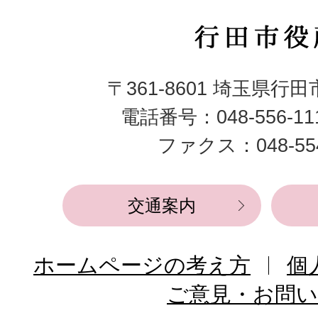
行
田
〒361-8601 埼玉県行
市
電話番号：048-556-1
役
ファクス：048-554
所
交通案内
ホームページの考え方
個
ご意見・お問