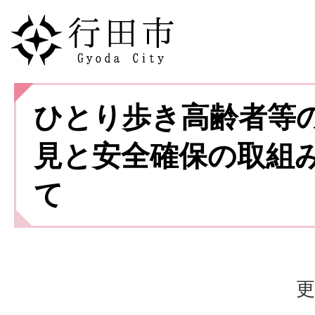
ひとり歩き高齢者等
見と安全確保の取組
て
更