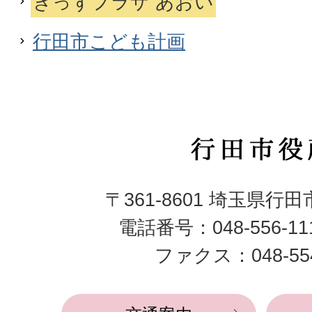
きっずプラザ あおい
行田市こども計画
行
田
〒361-8601 埼玉県行
市
電話番号：048-556-1
役
ファクス：048-554
所