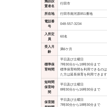
施設設
行田市
置者名
所在地
行田市南河原851番地
電話番
048-557-3234
号
入所定
60名
員
受入月
満6ケ月
齢
平日及び土曜日
標準保
7時30分から18時30分まで
育時間
標準保育時間を利用できるのは
た方は延長保育を利用できます
短時間
平日及び土曜日
保育時
8時30分から16時30分まで
間
平日及び土曜日
保育開
7時30分から18時30分まで