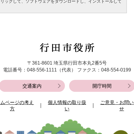
クリックして、ソフトウェアをダウンロードし、インストールして
行
田
市
〒361-8601 埼玉県行田市本丸2番5号
役
電話番号：048-556-1111（代表）
ファクス：048-554-0199
所
交通案内
開庁時間
ームページの考え
個人情報の取り扱
ご意見・お問い
方
い
せ