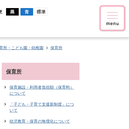
更
育所・こども園・幼稚園
保育所
保育所
保育施設・利用者負担額（保育料）
について
「子ども・子育て支援新制度」につ
いて
幼児教育・保育の無償化について