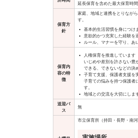
所時間
延長保育を含めた最大保育時間
家庭、地域と連携をとりながら
す。
保育方
基本的生活習慣を身につけ
針
意欲的かつ充実した経験を
ルール、マナーを守り、あ
人権保育を推進しています
いじめや差別を許さない豊
保育内
できる、できないなどの決
容の特
子育て支援、保護者支援を
徴
子育ての悩みを持つ保護者
す。
地域との交流を大切にしま
送迎バ
無
ス
市立保育所（持田・長野・南河
実施場所