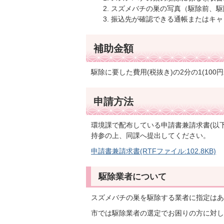
スズメバチの巣の写真（駆除前、駆
振込先が確認できる通帳またはキャ
補助金額
駆除に要した費用(税抜き)の2分の1(100
申請方法
環境課で配布している申請書兼請求書(以
持参の上、同課へ提出してください。
申請書兼請求書(RTFファイル:102.8KB)
駆除業者について
スズメバチの巣を駆除する業者に指定はあ
市では駆除業者の選定でお困りの方に対し