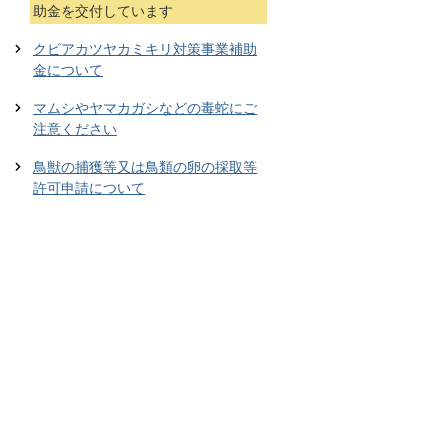
助金を交付しています
クビアカツヤカミキリ対策事業補助
金について
マムシやヤマカガシなどの毒蛇にご
注意ください
鳥獣の捕獲等又は鳥類の卵の採取等
許可申請について