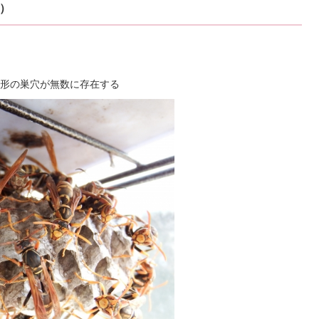
）
形の巣穴が無数に存在する