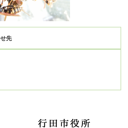
わせ先
行
田