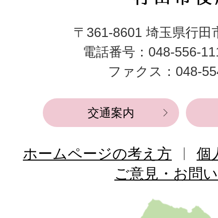
田
〒361-8601 埼玉県行
市
電話番号：048-556-1
役
ファクス：048-554
所
交通案内
ホームページの考え方
個
ご意見・お問