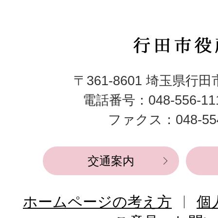
行
田
〒361-8601 埼玉県行
市
電話番号：048-556-1
役
ファクス：048-554
所
交通案内
ホームページの考え方
個