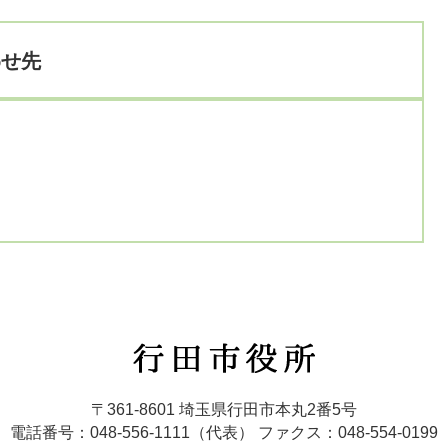
わせ先
行
田
市
〒361-8601 埼玉県行田市本丸2番5号
役
電話番号：048-556-1111（代表）
ファクス：048-554-0199
所