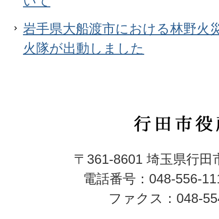
いて
岩手県大船渡市における林野火
火隊が出動しました
行
田
〒361-8601 埼玉県行
市
電話番号：048-556-1
役
ファクス：048-554
所