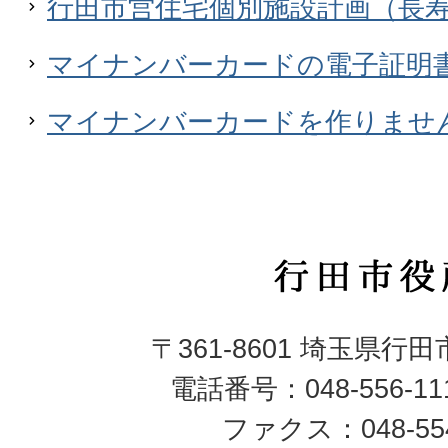
行田市営住宅個別施設計画（長
マイナンバーカードの電子証明
マイナンバーカードを作りませ
行
田
〒361-8601 埼玉県行
市
電話番号：048-556-1
役
ファクス：048-554
所