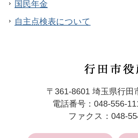
国民年金
自主点検表について
行
田
〒361-8601 埼玉県行
市
電話番号：048-556-1
役
ファクス：048-554
所