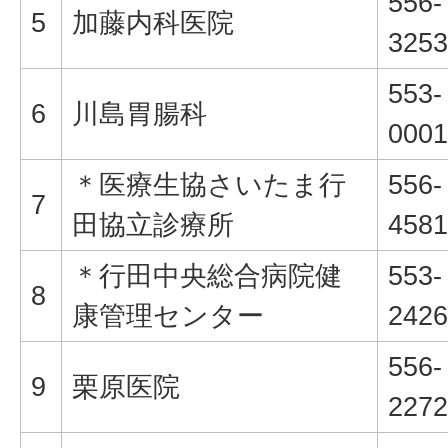
556-
5
加藤内科医院
3253
553-
6
川島胃腸科
0001
＊医療生協さいたま行
556-
7
田協立診療所
4581
＊行田中央総合病院健
553-
8
康管理センター
2426
556-
9
栗原医院
2272