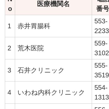
医療機関名
o
番
553-
1
赤井胃腸科
2233
559-
2
荒木医院
3102
555-
3
石井クリニック
3519
554-
4
いわね内科クリニック
1313