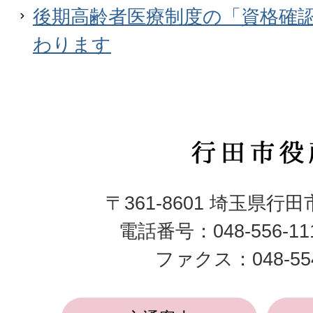
後期高齢者医療制度の「資格確
わります
行
田
〒361-8601 埼玉県行
市
電話番号：048-556-1
役
ファクス：048-554
所