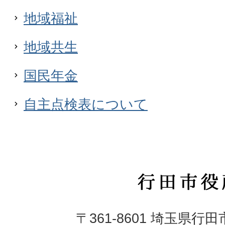
地域福祉
地域共生
国民年金
自主点検表について
行
田
〒361-8601 埼玉県行
市