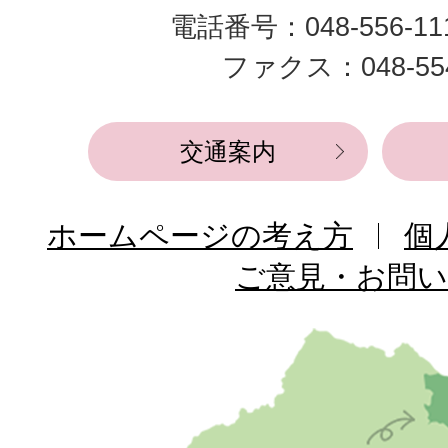
電話番号：048-556-1
役
ファクス：048-554
所
交通案内
ホームページの考え方
個
ご意見・お問