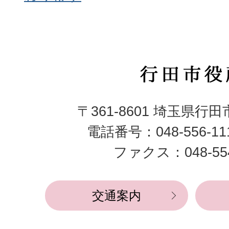
行
田
〒361-8601 埼玉県行
市
電話番号：048-556-1
役
ファクス：048-554
所
交通案内