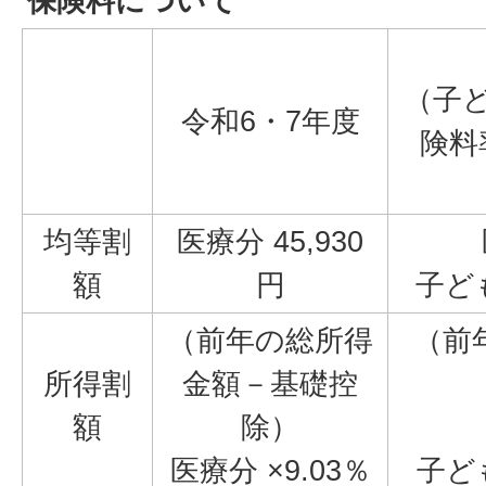
保険料について
（子
令和6・7年度
険料
均等割
医療分 45,930
額
円
子ども
（前年の総所得
（前
所得割
金額－基礎控
額
除）
医療分 ×9.03％
子ども