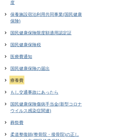
度
保養施設宿泊利用共同事業(国民健康
保険)
国民健康保険限度額適用認定証
国民健康保険税
医療費通知
国民健康保険の届出
療養費
もし交通事故にあったら
国民健康保険傷病手当金(新型コロナ
ウイルス感染症関連)
葬祭費
柔道整復師(整骨院・接骨院)の正し