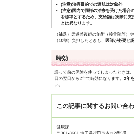
(注意)治療目的での渡航は対象外
(注意)国内で同様の治療を受けた場合
を標準とするため、支給額は実際に支
とは異なります。
（補足）柔道整復師の施術（接骨院等）や
（10割）負担したときも、
医師が必要と
時効
誤って前の保険を使ってしまったときは、
日の翌日から2年で時効になります。
2年
い。
この記事に関するお問い合
健康課
〒361-8601 埼玉県行田市本丸2番5号