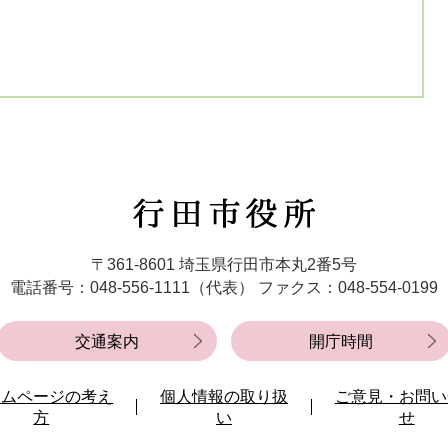
行
田
市
〒361-8601 埼玉県行田市本丸2番5号
役
電話番号：048-556-1111（代表）
ファクス：048-554-0199
所
交通案内
開庁時間
ームページの考え
個人情報の取り扱
ご意見・お問い
方
い
せ