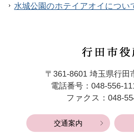
水城公園のホテイアオイについ
行
田
〒361-8601 埼玉県行
市
電話番号：048-556-1
役
ファクス：048-554
所
交通案内