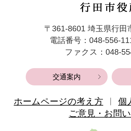
行
田
〒361-8601 埼玉県行
市
電話番号：048-556-1
役
ファクス：048-554
所
交通案内
ホームページの考え方
個
ご意見・お問