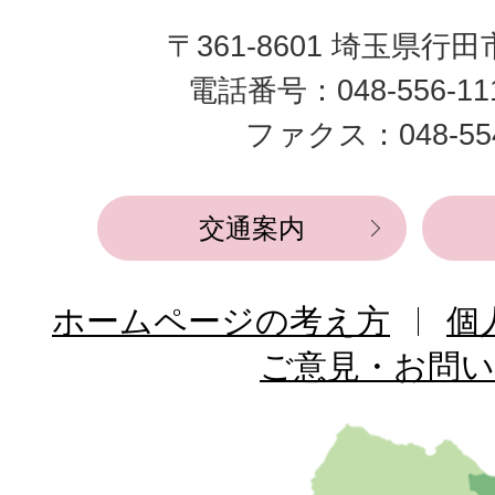
田
〒361-8601 埼玉県行
市
電話番号：048-556-1
役
ファクス：048-554
所
交通案内
ホームページの考え方
個
ご意見・お問