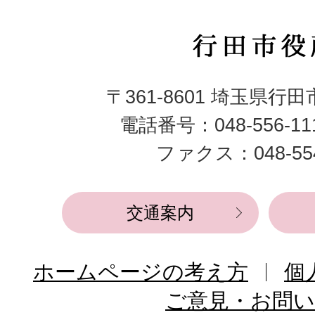
行
田
〒361-8601 埼玉県行
市
電話番号：048-556-1
役
ファクス：048-554
所
交通案内
ホームページの考え方
個
ご意見・お問