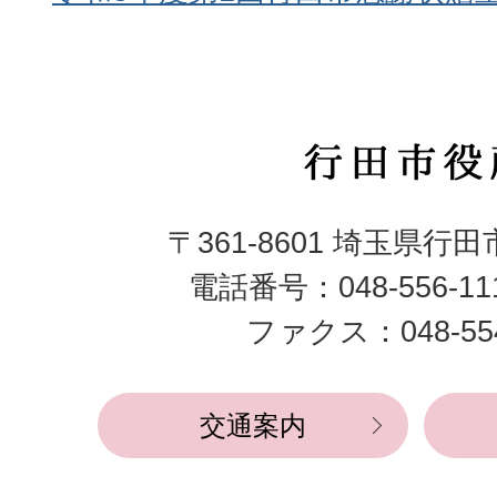
行
田
〒361-8601 埼玉県行
市
電話番号：048-556-1
役
ファクス：048-554
所
交通案内