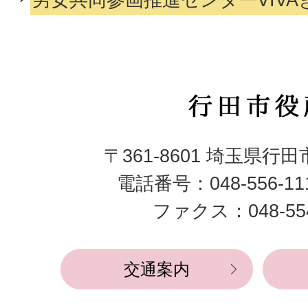
行
田
〒361-8601 埼玉県行
市
電話番号：048-556-1
役
ファクス：048-554
所
交通案内