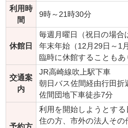
利用時
9時～21時30分
間
毎週月曜日（祝日の場合
休館日
年末年始（12月29日～1
臨時に休館することもあ
JR高崎線吹上駅下車
交通案
朝日バス佐間経由行田折
内
佐間団地下車徒歩7分
利用を開始しようとする
住の方、市外の法人その
予約方