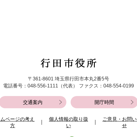
行
田
市
〒361-8601 埼玉県行田市本丸2番5号
役
電話番号：048-556-1111（代表）
ファクス：048-554-0199
所
交通案内
開庁時間
ームページの考え
個人情報の取り扱
ご意見・お問い
方
い
せ