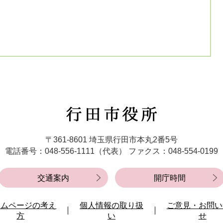
行
田
市
〒361-8601 埼玉県行田市本丸2番5号
役
電話番号：048-556-1111（代表）
ファクス：048-554-0199
所
交通案内
開庁時間
ームページの考え
個人情報の取り扱
ご意見・お問い
方
い
せ