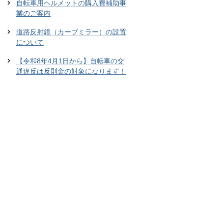
自転車用ヘルメットの購入費補助事
業のご案内
道路反射鏡（カーブミラー）の設置
について
【令和8年4月1日から】自転車の交
通違反は反則金の対象になります！