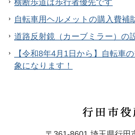
横断歩道は歩行者優先です
自転車用ヘルメットの購入費補
道路反射鏡（カーブミラー）の
【令和8年4月1日から】自転車
象になります！
行
田
〒361-8601 埼玉県行