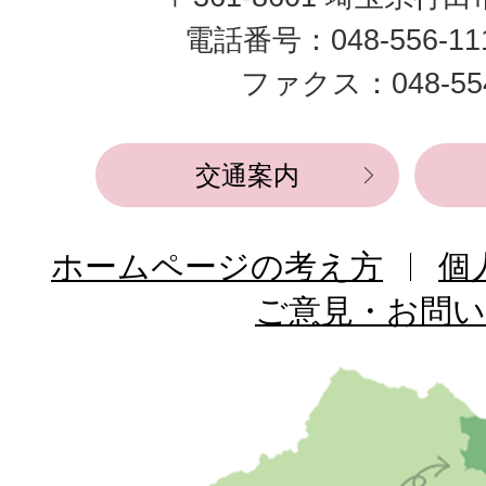
市
電話番号：048-556-1
役
ファクス：048-554
所
交通案内
ホームページの考え方
個
ご意見・お問