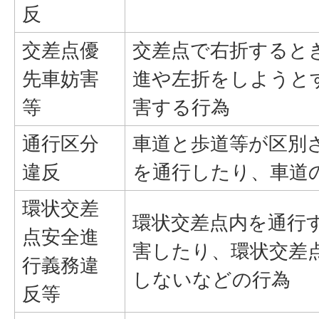
反
交差点優
交差点で右折すると
先車妨害
進や左折をしようと
等
害する行為
通行区分
車道と歩道等が区別
違反
を通行したり、車道
環状交差
環状交差点内を通行
点安全進
害したり、環状交差
行義務違
しないなどの行為
反等