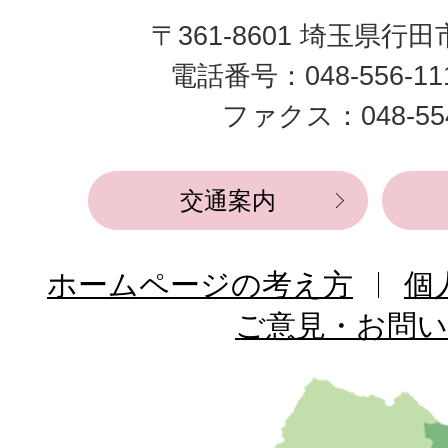
田
〒361-8601 埼玉県行
市
電話番号：048-556-1
役
ファクス：048-554
所
交通案内
ホームページの考え方
個
ご意見・お問