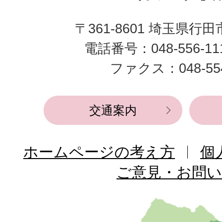
田
〒361-8601 埼玉県行
市
電話番号：048-556-1
役
ファクス：048-554
所
交通案内
ホームページの考え方
個
ご意見・お問