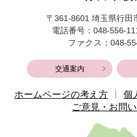
田
〒361-8601 埼玉県行
市
電話番号：048-556-1
役
ファクス：048-554
所
交通案内
ホームページの考え方
個
ご意見・お問