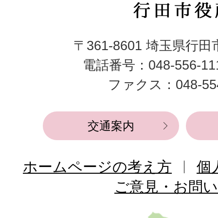
行
田
〒361-8601 埼玉県行
市
電話番号：048-556-1
役
ファクス：048-554
所
交通案内
ホームページの考え方
個
ご意見・お問