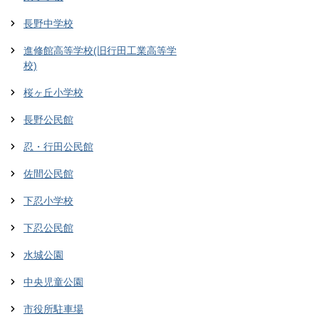
長野中学校
進修館高等学校(旧行田工業高等学
校)
桜ヶ丘小学校
長野公民館
忍・行田公民館
佐間公民館
下忍小学校
下忍公民館
水城公園
中央児童公園
市役所駐車場