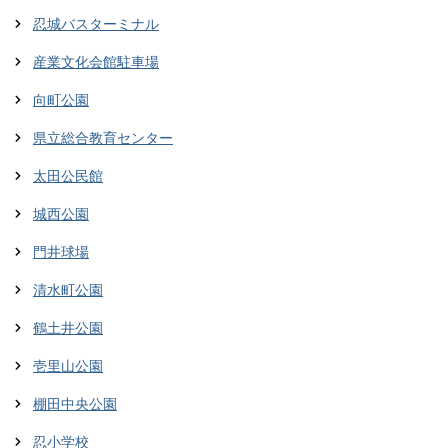
忍城バスターミナル
産業文化会館駐車場
向町公園
県立総合教育センター
太田公民館
城西公園
門井球場
清水町公園
鶴土井公園
壱里山公園
棚田中央公園
忍小学校