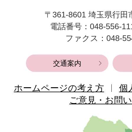
田
〒361-8601 埼玉県行
市
電話番号：048-556-1
役
ファクス：048-554
所
交通案内
ホームページの考え方
個
ご意見・お問